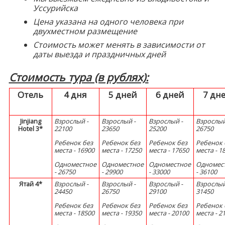
Уссурийска
Цена указана на одного человека при
двухместном размещение
Стоимость может менять в зависимости от
даты выезда и праздничных дней
Стоимость тура (в рублях):
Отель
4 дня
5 дней
6 дней
7 дн
Jinjiang
Взрослый -
Взрослый -
Взрослый -
Взрослый
Hotel 3*
22100
23650
25200
26750
Ребенок без
Ребенок без
Ребенок без
Ребенок 
места - 16900
места - 17250
места - 17650
места - 1
Одноместное
Одноместное
Одноместное
Одномес
- 26750
- 29900
- 33000
- 36100
Ятай 4*
Взрослый -
Взрослый -
Взрослый -
Взрослый
24450
26750
29100
31450
Ребенок без
Ребенок без
Ребенок без
Ребенок 
места - 18500
места - 19350
места - 20100
места - 2