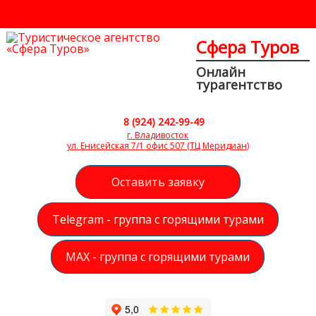
Сфера Туров
Онлайн
турагентство
8 (924) 242-99-49
г. Владивосток
ул. Енисейская 7/1 офис 507 (ТЦ Меридиан)
Оставить заявку
Telegram - группа с горящими турами
MAX - группа с горящими турами