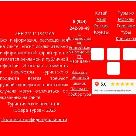
Китай
Туры из
Азия
Москвы
8 (924)
Россия
Горящие
242-99-49
Круизы
туры
ИНН 251111345169
г.
Контакты
Владивосток
Вся информация, размещенная
ул.
на сайте, носит исключительно
Енисейская
7/1 офис 507
информационный характер и не
(ТЦ
является рекламой и публичной
Меридиан)
офертой. Итоговая стоимость
и параметры туристского
Заказать
продукта всегда требуют
обратный
звонок
ручной проверки и в некоторых
Заявка на
случаях могут отличаться от
подбор тура
указанных на сайте.
Туристическое агентство
«Сфера Туров», 2026
Политика конфиденциальности