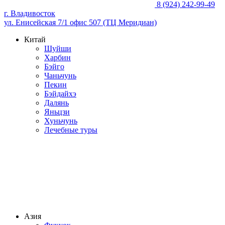
8 (924) 242-99-49
г. Владивосток
ул. Енисейская 7/1 офис 507 (ТЦ Меридиан)
Китай
Шуйши
Харбин
Бэйго
Чаньчунь
Пекин
Бэйдайхэ
Далянь
Яньцзи
Хуньчунь
Лечебные туры
Азия