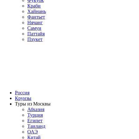
Фукуок
Краби
Хайнань
Фантьет
Нячанг
Самуи
Паттайя
Пхукет
Россия
Круизы
Туры из Москвы
Абхазия
Турция
Египет
Таиланд
ОАЭ
Китай