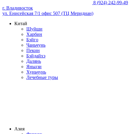
8 (924) 242-99-49
г. Владивосток
ул. Енисейская 7/1 офис 507 (ТЦ Меридиан)
Китай
Шуйши
Харбин
Бэйго
Чаньчунь
Пекин
Бэйдайхэ
Далянь
Яньцзи
Хуньчунь
Лечебные туры
Азия