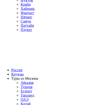
Фукуок
Краби
Хайнань
Фантьет
Нячанг
Самуи
Паттайя
Пхукет
Россия
Круизы
Туры из Москвы
Абхазия
Турция
Египет
Таиланд
ОАЭ
Китай