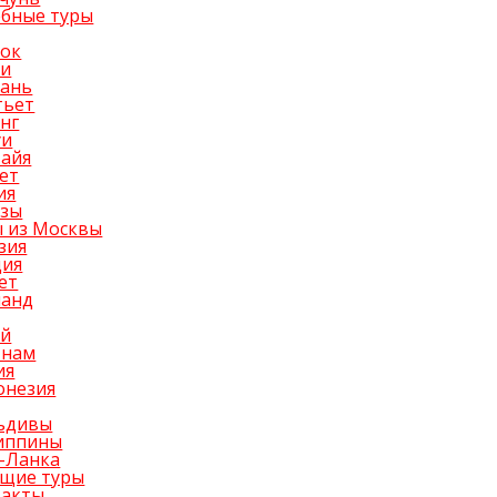
бные туры
уок
би
нань
тьет
нг
уи
тайя
ет
ия
изы
 из Москвы
зия
ция
ет
ланд
ай
тнам
ия
онезия
ьдивы
иппины
-Ланка
ящие туры
такты