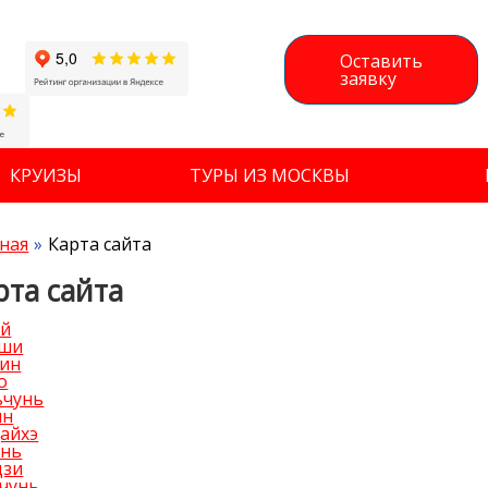
Оставить
заявку
КРУИЗЫ
ТУРЫ ИЗ МОСКВЫ
ная
Карта сайта
рта сайта
ай
ши
бин
о
ьчунь
ин
айхэ
янь
цзи
чунь