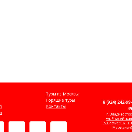
Туры из Москвы
Горящие туры
8 (924) 242-99-
я
Контакты
49
ы
г. Владивосток
ул. Енисейская
7/1 офис 507 (ТЦ
Меридиан)