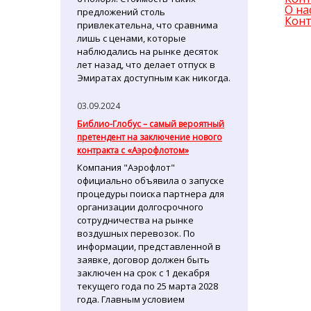
О на
предложений столь
Кон
привлекательна, что сравнима
лишь с ценами, которые
наблюдались на рынке десяток
лет назад, что делает отпуск в
Эмиратах доступным как никогда.
03.09.2024
Библио-Глобус – самый вероятный
претендент на заключение нового
контракта с «Аэрофлотом»
Компания "Аэрофлот"
официально объявила о запуске
процедуры поиска партнера для
организации долгосрочного
сотрудничества на рынке
воздушных перевозок. По
информации, представленной в
заявке, договор должен быть
заключен на срок с 1 декабря
текущего года по 25 марта 2028
года. Главным условием