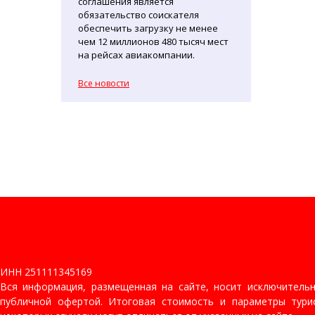
соглашения является
обязательство соискателя
обеспечить загрузку не менее
чем 12 миллионов 480 тысяч мест
на рейсах авиакомпании.
Все новости
ИНН 251111345169
Вся информация, размещенная на сайте, носит исключитель
публичной офертой. Итоговая стоимость и параметры турис