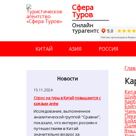
Сфера
Туров
Онлайн
турагентство
КИТАЙ
АЗИЯ
РОССИЯ
Глав
Новости
Ка
15.11.2024
Кит
Шуй
Спрос на туры в Китай повышаются с
Хар
каждым днём
Бэйг
Чан
Исследование, выполненное
Пек
аналитической группой "Сравни",
Бэйд
показало, что интерес россиян к
Дал
путешествиям в Китай
Янь
значительно возрос за
Хунь