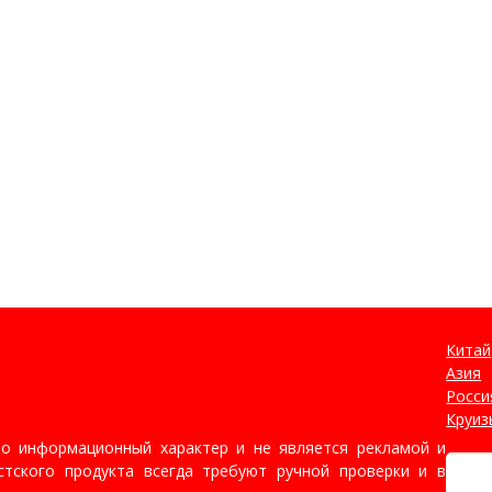
Китай
Азия
Росси
Круиз
но информационный характер и не является рекламой и
тского продукта всегда требуют ручной проверки и в