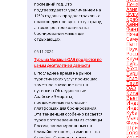
Лече
последний год. Это
Азия
подтверждается увеличением на
Фук
125% годовых продаж страховых
Кра
полисов для поездок в эту страну,
Хай
а также ростом количества
Фан
бронирований жилья для
Няча
Сам
отдыхающих.
Пат
Пхук
06.11.2024
Росс
Кру
Туры из Москвы в ОАЭ продаются по
Туры
ценам десятилетней давности
Абха
Тур
В последнее время на рынке
Егип
туристических услуг произошло
Таи
заметное снижение цен на
ОАЭ
путевки в Объединенные
Кит
Арабские Эмираты,
Вье
предложенные на онлайн-
Инд
Инд
платформах для бронирования.
Куба
Эта тенденция особенно касается
Мал
туров с отправлением из столицы
Фил
России, запланированных на
Шри
ближайшее время, а именно – на
Гор
Кон
6 ноября. Стоимость таких