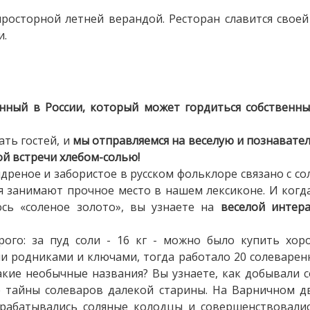
росторной летней верандой. Ресторан славится своей
и.
енный в России, который может гордиться собственн
ть гостей, и
мы отправляемся на веселую и познавате
ой встречи хлебом-солью!
 ядреное и забористое в русском фольклоре связано с со
ия занимают прочное место в нашем лексиконе. И ког
ось «соленое золото», вы узнаете на
веселой интера
рого: за пуд соли - 16 кг - можно было купить хор
родниками и ключами, тогда работало 20 солеваренн
акие необычные названия? Вы узнаете, как добывали 
е тайны солеваров далекой старины. На Варничном дв
зрабатывались соляные колодцы и совершенствовалис