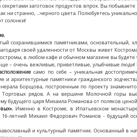
секретами заготовок продуктов впрок. Вы побываете 
как ни странно, ...черного цвета. Полюбуетесь уникальн
т солонки!
е.
атый сохранившимися памятниками, основательный, х
лагодаря своей удаленности от Москвы живет Кострома
Костромы, в любом кафе и обычном магазине вы будете
ще – очень вежливые, приветливые, улыбчивые люди!
асположение
само по себе – уникальная достопримеч
ие и архитектурные памятники гражданского зодчеств
енерала Борщова, построенным по проекту знаменито
 Торговых рядов. А на вершине Молочной горы вы
шему будущего царя Михаила Романова от поляков ценой
вых».
Именно в Костроме, в Ипатьевском монастыре,
х 16-летний Михаил Федорович Романов - будущий ос
равославный и культурный памятник. Основанный в нач