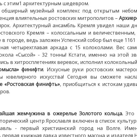
ь с этим1 архитектурным шедевром.
 обширный музейный комплекс под открытым небом.
денция влиятельных ростовских митрополитов –
Архиер
ярок. Архитектурный ансамбль Кремля увидел наши дн
остовского Кремля – колоссальным и величественным,
 в городе, ведь заложен Успенский собор был еще 1161 г
ная четырехглавая аркада с 15 колоколами. Вес са
окола «Сысой» - 32 тонны! Кстати, именно на этой з
ись в хитросплетениях веревок, исполнил колокольны
ромысла» финифти
. Искусные руки ростовских мастер
 ювелирного искусства! Сегодня вы сможете насл
е «Ростовская финифть»
, приобщиться к истокам удив
ров.
рчайшая жемчужина в ожерелье Золотого кольца.
Это 
сторический центр Ярославля включен в список культу
лавль - первый христианский город на Волге. Име
первая книжная лавка известного масона и издателя Н