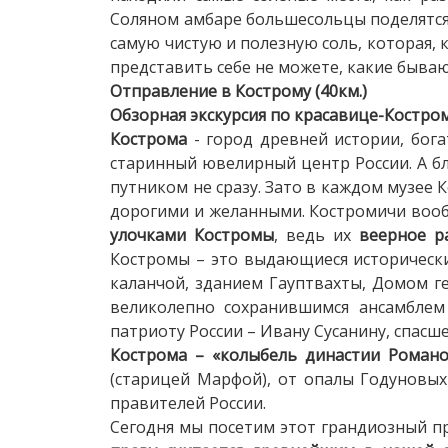
Соляном амбаре большесольцы поделятся 
самую чистую и полезную соль, которая, 
представить себе не можете, какие бываю
Отправление в Кострому (40км.)
Обзорная экскурсия по красавице-Костром
Кострома
- город древней истории, бог
старинный ювелирный центр России. А б
путником не сразу. Зато в каждом музее 
дорогими и желанными. Костромичи вооб
улочками Костромы
, ведь их
веерное р
Костромы – это выдающиеся историческ
каланчой, зданием Гауптвахты, Домом г
великолепно сохранившимся ансамблем
патриоту России – Ивану Сусанину, спас
Кострома – «колыбель династии Романо
(старицей Марфой), от опалы Годуновы
правителей России.
Сегодня мы посетим этот грандиозный п