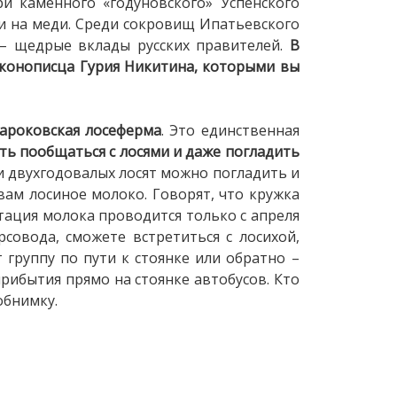
 каменного «годуновского» Успенского
и на меди. Среди сокровищ Ипатьевского
 – щедрые вклады русских правителей.
В
иконописца Гурия Никитина, которыми вы
ароковская лосеферма
. Это единственная
ь пообщаться с лосями и даже погладить
и двухгодовалых лосят можно погладить и
вам лосиное молоко. Говорят, что кружка
стация молока проводится только с апреля
рсовода, сможете встретиться с лосихой,
 группу по пути к стоянке или обратно –
прибытия прямо на стоянке автобусов. Кто
обнимку.