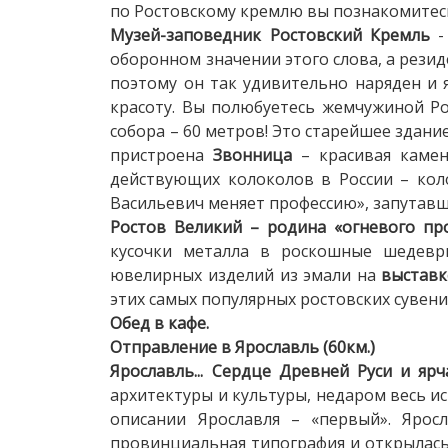
по Ростовскому кремлю вы познакомитес
Музей-заповедник Ростовский Кремль
-
оборонном значении этого слова, а рези
поэтому он так удивительно наряден и 
красоту. Вы полюбуетесь жемчужиной Р
собора – 60 метров! Это старейшее здание
пристроена
Звонница
– красивая камен
действующих колоколов в России – кол
Васильевич меняет профессию», запутавш
Ростов Великий – родина «огневого п
кусочки металла в роскошные шедевры
ювелирных изделий из эмали на
выставк
этих самых популярных ростовских сувени
Обед в кафе.
Отправление в Ярославль (60км.)
Ярославль... Сердце Древней Руси и я
архитектуры и культуры, недаром весь и
описании Ярославля – «первый». Ярос
провинциальная типография и открылась 