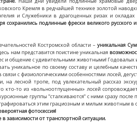
тране.
Наши дни увидели подлинные храмовые двери
сковского Кремля в редчайшей технике золотой наводк
нгелия и Служебники в драгоценных ризах и окладах
я сохранились подлинные фрески великого русского 
ечательностей Костромской области –
уникальная Сум
Здесь нам представится поистине уникальная
возможност
лес и общение с удивительными животными! Годовалых 
вать уникальное по своему составу и целебным качест
в связи с физиологическими особенностями лосей, дегу
ти, на лесной тропе, под увлекательный рассказ экску
то кто-то из «вольноотпущенных» лосей сопровождает
скурсионные группы "сталкиваются" с ними сразу после 
тографироваться этим грациозным и милым животным в 
евероятная фотосессия!
 в зависимости от транспортной ситуации.