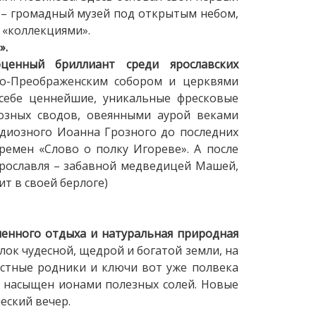
 – громадный музей под открытым небом,
 «коллекциями».
».
ценный бриллиант среди ярославских
со-Преображенским собором и церквями
 себе ценнейшие, уникальные фресковые
иозных сводов, овеянными аурой веками
диозного Иоанна Грозного до последних
ремен «Слово о полку Игореве». А после
рославля – забавной медведицей Машей,
т в своей берлоге)
енного отдыха и натуральная природная
лок чудесной, щедрой и богатой земли, на
естные родники и ключи вот уже полвека
х насыщен ионами полезных солей. Новые
еский вечер.