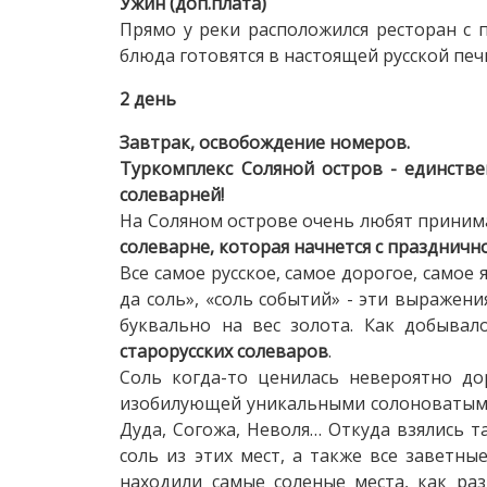
Ужин (доп.плата)
Прямо у реки расположился ресторан с п
блюда готовятся в настоящей русской печ
2 день
Завтрак, освобождение номеров.
Туркомплекс Соляной остров - единств
солеварней!
На Соляном острове очень любят принима
солеварне, которая начнется с праздничн
Все самое русское, самое дорогое, самое
да соль», «соль событий» - эти выражен
буквально на вес золота. Как добывал
старорусских солеваров
.
Соль когда-то ценилась невероятно до
изобилующей уникальными солоноватыми 
Дуда, Согожа, Неволя… Откуда взялись т
соль из этих мест, а также все заветны
находили самые соленые места, как ра