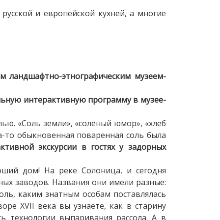
 русской и европейской кухней, а многие
ым ландшафтно-этнографическим музеем-
льную интерактивную программу в музее-
лью. «Соль земли», «соленый юмор», «хлеб
да-то обыкновенная поваренная соль была
ктивной экскурсии в гостях у задорных
оший дом! На реке Солоница, и сегодня
ых заводов. Названия они имели разные:
соль, каким знатным особам поставлялась
оре XVII века вы узнаете, как в старину
ь технологии выпаривания рассола. А в