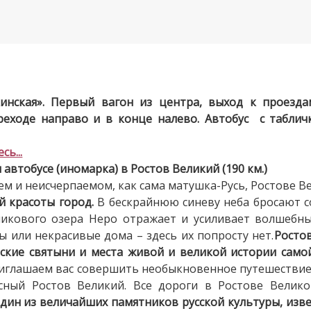
кинская». Первый вагон из центра, выход к проезд
реходе направо и в конце налево. Автобус с табличк
ь...
автобусе (иномарка) в Ростов Великий (190 км.)
ем и неисчерпаемом, как сама матушка-Русь, Ростове В
й красоты город.
В бескрайнюю синеву неба бросают с
никового озера Неро отражает и усиливает волшебны
 или некрасивые дома – здесь их попросту нет.
Ростов
ские святыни и места живой и великой истории само
иглашаем вас совершить необыкновенное путешествие 
ный Ростов Великий. Все дороги в Ростове Велико
дин из величайших памятников русской культуры, изве