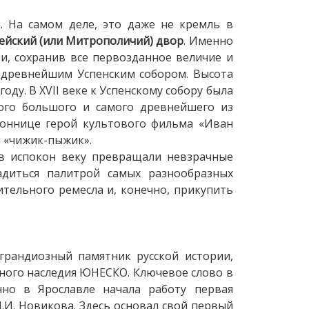
 На самом деле, это даже не кремль в
ейский (или Митрополичий) двор
. Именно
и, сохранив все первозданное величие и
 древнейшим Успенским собором. Высота
оду. В XVII веке к Успенскому собору была
мого большого и самого древнейшего из
воннице герой культового фильма «Иван
й «чижик-пыжик».
ов испокон веку превращали невзрачные
адиться палитрой самых разнообразных
ительного ремесла и, конечно, прикупить
грандиозный памятник русской истории,
рного наследия ЮНЕСКО. Ключевое слово в
нно в Ярославле начала работу первая
.И. Новикова. Здесь основал свой первый