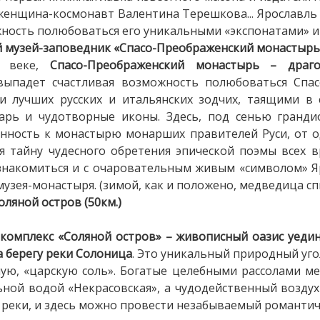
 женщина-космонавт Валентина Терешкова... Ярославль
жность полюбоваться его уникальными «экспонатами» и
й музей-заповедник «Спасо-Преображенский монастырь
I веке,
Спасо-Преображенский монастырь – драго
 выпадет счастливая возможность полюбоваться Спа
 лучших русских и итальянских зодчих, таящими в
варь и чудотворные иконы. Здесь, под сенью гранд
анность к монастырю монарших правителей Руси, от о
я тайну чудесного обретения эпической поэмы всех в
ознакомиться и с очаровательным живым «символом» Я
узея-монастыря. (зимой, как и положено, медведица спи
ляной остров (50км.)
комплекс «Соляной остров» – живописный оазис уедин
 берегу реки Солоница
. Это уникальный природный уго
ую, «царскую соль». Богатые целебными рассолами м
ной водой «Некрасовская», а чудодейственный возду
у реки, и здесь можно провести незабываемый романтич