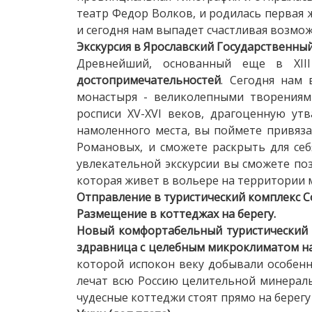
театр Федор Волков, и родилась первая
и сегодня нам выпадет счастливая возмо
Экскурсия в Ярославский Государственны
Древнейший, основанный еще в XII
достопримечательностей
. Сегодня нам
монастыря - великолепными творениями
росписи XV-XVI веков, драгоценную ут
намоленного места, вы поймете привяз
Романовых, и сможете раскрыть для себ
увлекательной экскурсии вы сможете п
которая живет в вольере на территории м
Отправление в туристический комплекс Со
Размещение в коттеджах на берегу.
Новый комфортабельный туристический 
здравница с целебным микроклиматом на
которой испокон веку добывали особенн
лечат всю Россию целительной минераль
чудесные коттеджи стоят прямо на берег