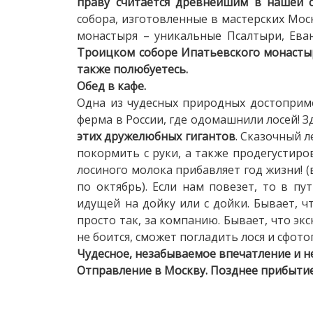
праву считается древнейшим в нашей с
собора, изготовленные в мастерских Мо
монастыря – уникальные Псалтыри, Ева
Троицком соборе Ипатьевского монастыр
также полюбуетесь.
Обед в кафе.
Одна из чудесных природных достоприм
ферма в России, где одомашнили лосей! 
этих дружелюбных гигантов
. Сказочный 
покормить с руки, а также продегустиро
лосиного молока прибавляет год жизни! (
по октябрь). Если нам повезет, то в пу
идущей на дойку или с дойки. Бывает, ч
просто так, за компанию. Бывает, что эк
не боится, сможет погладить лося и сфо
Чудесное, незабываемое впечатление и н
Отправление в Москву. Позднее прибытие