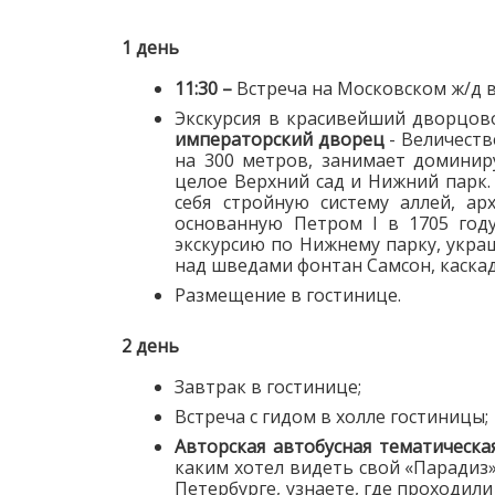
1 день
11:30 –
Встреча на Московском ж/д в
Экскурсия в красивейший дворцов
императорский дворец
- Величеств
на 300 метров, занимает доминир
целое Верхний сад и Нижний парк.
себя стройную систему аллей, а
основанную Петром I в 1705 году
экскурсию по Нижнему парку, укра
над шведами фонтан Самсон, каскады
Размещение в гостинице.
2 день
Завтрак в гостинице;
Встреча с гидом в холле гостиницы;
Авторская автобусная тематическа
каким хотел видеть свой «Парадиз»
Петербурге, узнаете, где проходил