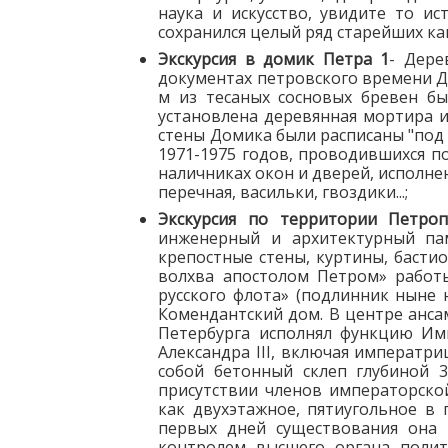
наука и искусство, увидите то ис
сохранился целый ряд старейших ка
Экскурсия в домик Петра 1
- Дере
документах петровского времени Д
м из тесаных сосновых бревен бы
установлена деревянная мортира и
стены Домика были расписаны "под
1971-1975 годов, проводившихся по
наличниках окон и дверей, исполне
перечная, васильки, гвоздики...;
Экскурсия по территории Петроп
инженерный и архитектурный пам
крепостные стены, куртины, баст
волхва апостолом Петром» работы
русского флота» (подлинник ныне
Комендантский дом. В центре анс
Петербурга исполнял функцию Имп
Александра III, включая императри
собой бетонный склеп глубиной 
присутствии членов императорско
как двухэтажное, пятиугольное в 
первых дней существования она 
контролем высшего органа полити