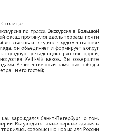
 Столица»;
 Экскурсия по трассе.
Экскурсия в Большой
ей фасад протянулся вдоль террасы почти
бля, связывая в единое художественное
када, он объединяет и формирует вокруг
 загородную резиденцию русских царей,
скусства XVIII-XIX веков. Вы совершите
кадами. Величественный памятник победы
ра I и его гостей;
 как зарождался Санкт-Петербург, о том,
мперии. Вы увидите самые первые здания в
де творились совершенно новые для России