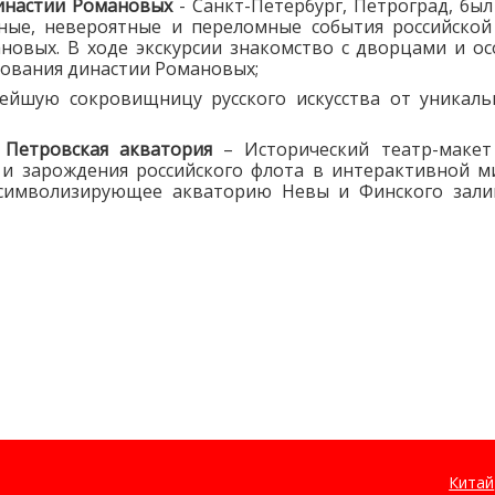
династии Романовых
- Санкт-Петербург, Петроград, бы
ные, невероятные и переломные события российской 
овых. В ходе экскурсии знакомство с дворцами и ос
ования династии Романовых;
нейшую сокровищницу русского искусства от уникал
 Петровская акватория
– Исторический театр-макет
и зарождения российского флота в интерактивной ми
 символизирующее акваторию Невы и Финского залив
Китай