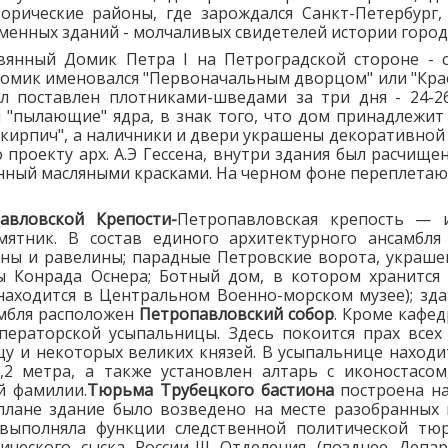
торические районы, где зарождался Санкт-Петербург,
менных зданий - молчаливых свидетелей истории город
вянный Домик Петра I на Петроградской стороне - 
омик именовался "Первоначальным дворцом" или "Красн
л поставлен плотниками-шведами за три дня - 24-2
 "пылающие" ядра, в знак того, что дом принадлежит
 кирпич", а наличники и двери украшены декоративной
 проекту арх. А.Э Гессена, внутри здания был расчищ
нный масляными красками. На черном фоне переплетают
авловской Крепости-
Петропавловская крепость — и
ятник. В состав единого архитектурного ансамбл
ионы и равелины; парадные Петровские ворота, укра
 Конрада Оснера; Ботный дом, в котором хранится 
 находится в Центральном Военно-морском музее); з
амбля расположен
Петропавловский собор
. Кроме кафе
ераторской усыпальницы. Здесь покоится прах всех 
цу и некоторых великих князей. В усыпальнице находит
3,2 метра, а также установлен алтарь с иконостас
й фамилии.
Тюрьма Трубецкого бастиона
построена на
плане здание было возведено на месте разобранных 
выполняла функции следственной политической тю
ческого сыска России-III Отделения (позднее Депар