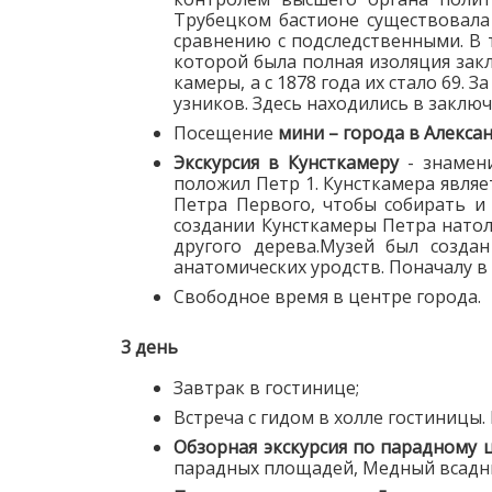
Трубецком бастионе существовала
сравнению с подследственными. В 
которой была полная изоляция зак
камеры, а с 1878 года их стало 69
узников. Здесь находились в закл
Посещение
мини – города в Алекса
Экскурсия в Кунсткамеру
- знамени
положил Петр 1. Кунсткамера являе
Петра Первого, чтобы собирать и 
создании Кунсткамеры Петра натол
другого дерева.Музей был созда
анатомических уродств. Поначалу в
Свободное время в центре города.
3 день
Завтрак в гостинице;
Встреча с гидом в холле гостиницы.
Обзорная экскурсия по парадному 
парадных площадей, Медный всадник