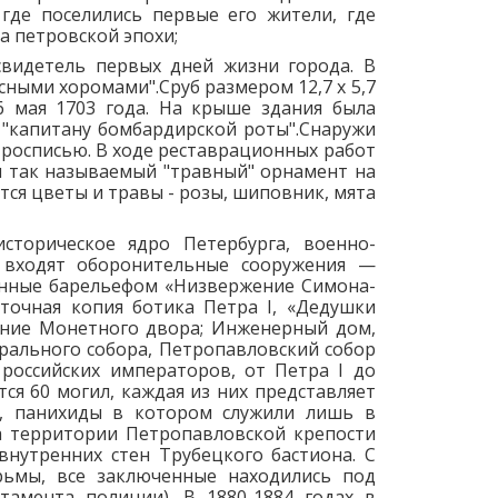
 где поселились первые его жители, где
а петровской эпохи;
свидетель первых дней жизни города. В
ыми хоромами".Сруб размером 12,7 х 5,7
6 мая 1703 года. На крыше здания была
 "капитану бомбардирской роты".Снаружи
 росписью. В ходе реставрационных работ
ен так называемый "травный" орнамент на
ся цветы и травы - розы, шиповник, мята
сторическое ядро Петербурга, военно-
я входят оборонительные сооружения —
шенные барельефом «Низвержение Симона-
точная копия ботика Петра I, «Дедушки
дание Монетного двора; Инженерный дом,
дрального собора, Петропавловский собор
российских императоров, от Петра I до
ся 60 могил, каждая из них представляет
ом, панихиды в котором служили лишь в
 территории Петропавловской крепости
внутренних стен Трубецкого бастиона. С
рьмы, все заключенные находились под
тамента полиции). В 1880-1884 годах в