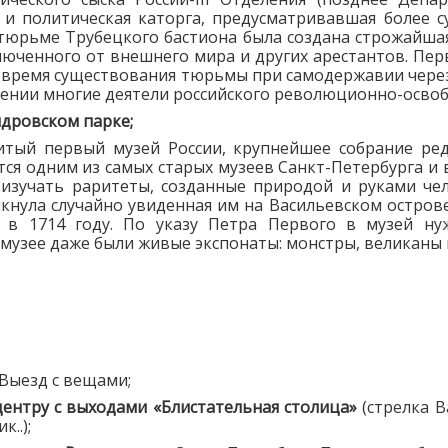
 и политическая каторга, предусматривавшая более 
тюрьме Трубецкого бастиона была создана строжайша
люченного от внешнего мира и других арестантов. Пе
. За время существования тюрьмы при самодержавии чер
ючении многие деятели российского революционно-осв
ндровском парке;
тый первый музей России, крупнейшее собрание редк
тся одним из самых старых музеев Санкт-Петербурга и 
изучать раритеты, созданные природой и руками чел
кнула случайно увиденная им на Васильевском острове
н в 1714 году. По указу Петра Первого в музей ну
 музее даже были живые экспонаты: монстры, великаны 
 Выезд с вещами;
центру с выходами «Блистательная столица»
(стрелка 
..);