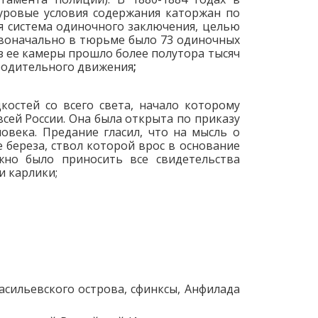
суровые условия содержания каторжан по
я система одиночного заключения, целью
рвоначально в тюрьме было 73 одиночных
ез ее камеры прошло более полутора тысяч
ободительного движения
;
остей со всего света, начало которому
всей России. Она была открыта по приказу
овека. Предание гласил, что на мысль о
 береза, ствол которой врос в основание
жно было приносить все свидетельства
и карлики;
Васильевского острова, сфинксы, Анфилада