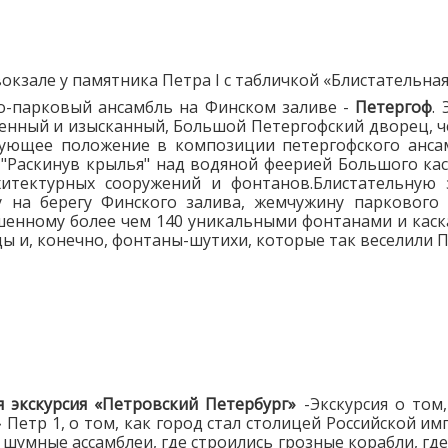
окзале у памятника Петра I с табличкой «Блистательная
о-парковый ансамбль на Финском заливе -
Петергоф
.
енный и изысканный, Большой Петергофский дворец, ч
ующее положение в композиции петергофского ансам
 "Раскинув крылья" над водяной феерией Большого кас
рхитектурных сооружений и фонтанов.Блистательную
 на берегу Финского залива, жемчужину паркового и
шенному более чем 140 уникальными фонтанами и кас
 и, конечно, фонтаны-шутихи, которые так веселили Пет
я экскурсия «Петровский Петербург»
-Экскурсия о том,
 Петр 1, о том, как город стал столицей Российской и
и шумные ассамблеи, где строились грозные корабли, г