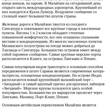
конце концов, на пароме. В Малайзии на сегодняшний день
открыто шесть международных аэропортов. Крупнейший из
них находится в Куала-Лумпур. Воздушное сообщение со
столицей имеет большинство штатов страны.
Железные дороги в Малайзию тянутся из соседнего
Сингапура и охватывают все крупные города и населенные
пункты. Вагоны 1 и 2 классов обладают степенью
повышенной комфортности, все они оснащены спальными
местами и кондиционерами. Из многих населенных пунктов
Малаккского полуострова на поезде можно добраться до
Таиланда и Сингапура. Большинство островов имеет между
собой паромное сообщение. Самые крупные морские порты
располагаются в Кланге, на островах Лангкави и Пенанг.
Самым популярным видом транспорта и основным способом
передвижения в штате Саравак являются современные катера-
экспрессы, оснащенные кондиционерами. На острове Индах
располагаются новый крупнейший малазийский порт –
«Западный» и самый крупный причал для круизных лайнеров
«Звездный». Морские круизы пользуются здесь особой
популярностью. Большинство их маршрутов пролегает через
Лангкави, Малакку, Порт-Кланг, Пенанг.
Основным автобусным перевозчиком Малайзии является