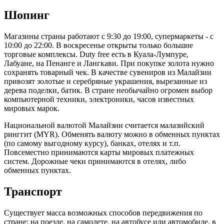
Шопинг
Магазины страны работают с 9:30 до 19:00, супермаркеты - с
10:00 до 22:00. В воскресенье открыты только большие
торговые комплексы. Duty free есть в Куала-Лумпуре,
Лабуане, на Пенанге и Лангкави. При покупке золота нужно
сохранять товарный чек. В качестве сувениров из Малайзии
привозят золотые и серебряные украшения, вырезанные из
дерева поделки, батик. В стране необычайно огромен выбор
компьютерной техники, электроники, часов известных
мировых марок.
Национальной валютой Малайзии считается малазийский
ринггит (MYR). Обменять валюту можно в обменных пунктах
(по самому выгодному курсу), банках, отелях и т.п.
Повсеместно принимаются карты мировых платежных
систем. Дорожные чеки принимаются в отелях, либо
обменных пунктах.
Транспорт
Существует масса возможных способов передвижения по
стране: на поезде, на самолете, на автобусе или автомобиле, в