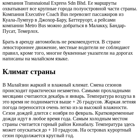
компания Transnaional Express Sdn Bhd. Ее маршруты
охватывают все крупные города полуостровной части страны.
Компания Executive Coach Bus перевозит пассажиров из
Куала-Лумпур в Джохор-Бару, Баттеруорт, а рейсами
компании Metro Bus можно добраться в Малакку, Бандар-
Пусат, Темерлох.
Брать в аренду автомобиль не рекомендуется. В стране
левостороннее движение, местные водители не соблюдают
правил, кроме того, многие буквенные указатели на дорогах
написаны на малайском языке.
Климат страны
В Малайзии жаркий и влажный климат. Смена сезонов
происходит практически незаметно. Самыми прохладными
месяцами считаются декабрь и январь. Температура воздуха в
это время не поднимается выше + 26 градусов. Жаркая летняя
погода переносится очень легко из-за высокой влажности.
Сезон дождей длится с ноября по февраль. Кратковременные
дожди идут в любое время года. Самым холодным местом
страны считается горный район Кинабалу. Температура здесь
может опускаться до + 10 градусов. На островах курортный
сезон продолжается круглый год.