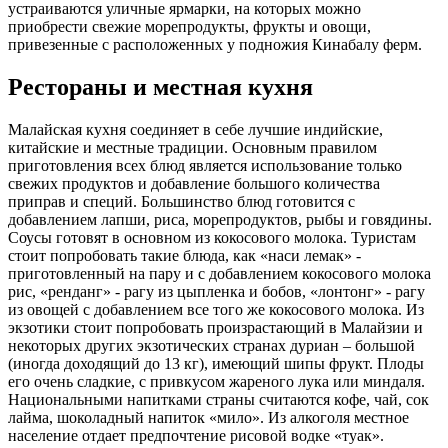
устраиваются уличные ярмарки, на которых можно
приобрести свежие морепродукты, фрукты и овощи,
привезенные с расположенных у подножия Кинабалу ферм.
Рестораны и местная кухня
Малайская кухня соединяет в себе лучшие индийские,
китайские и местные традиции. Основным правилом
приготовления всех блюд является использование только
свежих продуктов и добавление большого количества
приправ и специй. Большинство блюд готовится с
добавлением лапши, риса, морепродуктов, рыбы и говядины.
Соусы готовят в основном из кокосового молока. Туристам
стоит попробовать такие блюда, как «наси лемак» -
приготовленный на пару и с добавлением кокосового молока
рис, «ренданг» - рагу из цыпленка и бобов, «лонтонг» - рагу
из овощей с добавлением все того же кокосового молока. Из
экзотики стоит попробовать произрастающий в Малайзии и
некоторых других экзотических странах дуриан – большой
(иногда доходящий до 13 кг), имеющий шипы фрукт. Плоды
его очень сладкие, с привкусом жареного лука или миндаля.
Национальными напитками страны считаются кофе, чай, сок
лайма, шоколадный напиток «мило». Из алкоголя местное
население отдает предпочтение рисовой водке «туак».