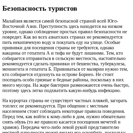
Безопасность туристов
Малайзия является самой безопасной страной всей Юго-
Восточной Азии. Преступность здесь находится на низком
уровне, однако соблюдение простых правил безопасности не
повредит. Как во всех азиатских странах не рекомендуется
пить некипяченую воду и покупать еду на улице. Особые
прививки для посещения страны не требуются, однако
вакцины от гепатита А и тифа не будут лишними. Тем, кто
собирается отправиться в сельскую местность, настоятельно
рекомендуется сделать прививки от бешенства, туберкулеза,
менингита и гепатита Б. Прививаться от малярии нужно тем,
кто собирается отдохнуть на острове Борнео. Не стоит
посещать особо грязные и бедные районы, поскольку в них
много мусора. На жаре бактерии размножаются очень быстро,
поэтому здесь легко подхватить какую-нибудь инфекцию.
На курортах страны не существует частных пляжей, загорать
топлесс не рекомендуется. При общении с местным
населением стоит соблюдать некоторые правила поведения.
Перед тем, как войти к кому-либо в дом, нужно обязательно
снять обувь (то же правило касается посещения мечетей и
храмов). Передача чего-либо левой рукой представителю
местной народности может весьма его оскорбить, поскольку,