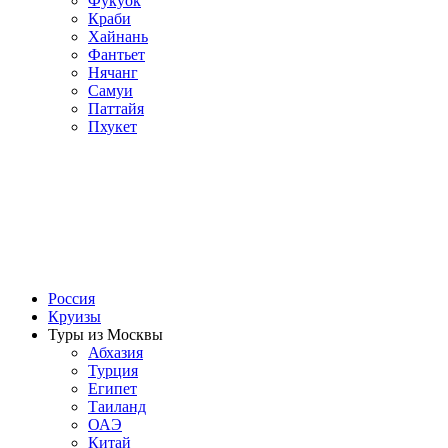
Фукуок
Краби
Хайнань
Фантьет
Нячанг
Самуи
Паттайя
Пхукет
Россия
Круизы
Туры из Москвы
Абхазия
Турция
Египет
Таиланд
ОАЭ
Китай