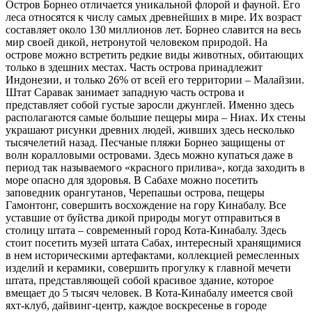
Остров Борнео отличается уникальной флорой и фауной. Его
леса относятся к числу самых древнейших в мире. Их возраст
составляет около 130 миллионов лет. Борнео славится на весь
мир своей дикой, нетронутой человеком природой. На
острове можно встретить редкие виды животных, обитающих
только в здешних местах. Часть острова принадлежит
Индонезии, и только 26% от всей его территории – Малайзии.
Штат Саравак занимает западную часть острова и
представляет собой густые заросли джунглей. Именно здесь
располагаются самые большие пещеры мира – Ниах. Их стены
украшают рисунки древних людей, живших здесь несколько
тысячелетий назад. Песчаные пляжи Борнео защищены от
волн коралловыми островами. Здесь можно купаться даже в
период так называемого «красного прилива», когда заходить в
море опасно для здоровья. В Сабахе можно посетить
заповедник орангутанов, Черепашьи острова, пещеры
Гамонтонг, совершить восхождение на гору Кинабалу. Все
уставшие от буйства дикой природы могут отправиться в
столицу штата – современный город Кота-Кинабалу. Здесь
стоит посетить музей штата Сабах, интересный хранящимися
в нем историческими артефактами, коллекцией ремесленных
изделий и керамики, совершить прогулку к главной мечети
штата, представляющей собой красивое здание, которое
вмещает до 5 тысяч человек. В Кота-Кинабалу имеется свой
яхт-клуб, дайвинг-центр, каждое воскресенье в городе