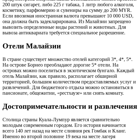
200 штук сигарет, либо 225 г табака, 1 литр любого алкоголя,
косметику, парфюмерию и сувениры на сумму до 200 MYR.
Если ввозимая иностранная валюта превышают 10 000 USD,
она должна быть задекларирована. Из Малайзии запрещено
вывозить определенные виды растений и животных. Для
вывоза антиквариата требуется специальное разрешение.
Отели Малайзии
В стране существует множество отелей категорий 3*, 4*, 5*.
На острове Борнео преобладают дорогие 5* отели. На
островах можно поселиться в экзотическом бунгало. Каждый
отель Малайзии, как правило, располагает обширной
территорией, большим количеством предоставляемых услуг и
развлечений. Для бюджетного отдыха можно остановиться в
пансионате, общежитии, «рестхаузе» или снять комнату.
Достопримечательности и развлечения
Столица страны Куала-Лумпур является сравнительно
молодым современным городом. Его история начинается
всего 140 лет назад на месте слияния рек Гомбак и Кланг.
Именно во второй половине 19 века на месте лагеря