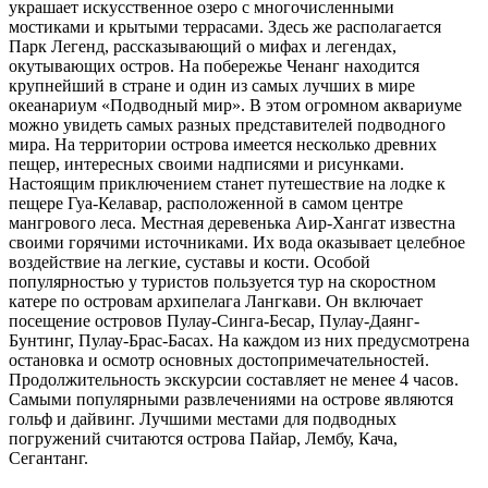
украшает искусственное озеро с многочисленными
мостиками и крытыми террасами. Здесь же располагается
Парк Легенд, рассказывающий о мифах и легендах,
окутывающих остров. На побережье Ченанг находится
крупнейший в стране и один из самых лучших в мире
океанариум «Подводный мир». В этом огромном аквариуме
можно увидеть самых разных представителей подводного
мира. На территории острова имеется несколько древних
пещер, интересных своими надписями и рисунками.
Настоящим приключением станет путешествие на лодке к
пещере Гуа-Келавар, расположенной в самом центре
мангрового леса. Местная деревенька Аир-Хангат известна
своими горячими источниками. Их вода оказывает целебное
воздействие на легкие, суставы и кости. Особой
популярностью у туристов пользуется тур на скоростном
катере по островам архипелага Лангкави. Он включает
посещение островов Пулау-Синга-Бесар, Пулау-Даянг-
Бунтинг, Пулау-Брас-Басах. На каждом из них предусмотрена
остановка и осмотр основных достопримечательностей.
Продолжительность экскурсии составляет не менее 4 часов.
Самыми популярными развлечениями на острове являются
гольф и дайвинг. Лучшими местами для подводных
погружений считаются острова Пайар, Лембу, Кача,
Сегантанг.