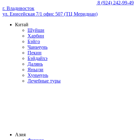
8 (924) 242-99-49
г. Владивосток
ул. Енисейская 7/1 офис 507 (ТЦ Меридиан)
Китай
Шуйши
Харбин
Бэйго
Чаньчунь
Пекин
Бэйдайхэ
Далянь
Яньцзи
Хуньчунь
Лечебные туры
Азия