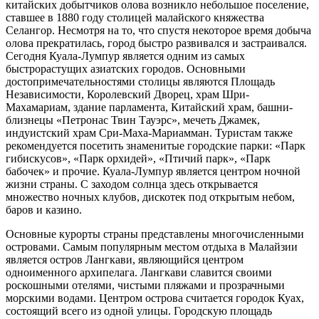
китайских добытчиков олова возникло небольшое поселение,
ставшее в 1880 году столицей малайского княжества
Селангор. Несмотря на то, что спустя некоторое время добыча
олова прекратилась, город быстро развивался и застраивался.
Сегодня Куала-Лумпур является одним из самых
быстрорастущих азиатских городов. Основными
достопримечательностями столицы являются Площадь
Независимости, Королевский Дворец, храм Шри-
Махамариам, здание парламента, Китайский храм, башни-
близнецы «Петронас Твин Тауэрс», мечеть Джамек,
индуистский храм Сри-Маха-Мариамман. Туристам также
рекомендуется посетить знаменитые городские парки: «Парк
гибискусов», «Парк орхидей», «Птичий парк», «Парк
бабочек» и прочие. Куала-Лумпур является центром ночной
жизни страны. С заходом солнца здесь открывается
множество ночных клубов, дискотек под открытым небом,
баров и казино.
Основные курорты страны представлены многочисленными
островами. Самым популярным местом отдыха в Малайзии
является остров Лангкави, являющийся центром
одноименного архипелага. Лангкави славится своими
роскошными отелями, чистыми пляжами и прозрачными
морскими водами. Центром острова считается городок Куах,
состоящий всего из одной улицы. Городскую площадь