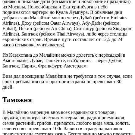
однако в пиковые даты (на майские и новогодние праздники)
из Москвы, Новосибирска и Екатеринбурга в небо
поднимаются чартеры до Куала-Лумпура. В обычные дни
добраться до Малайзии можно через Дубай (рейсом Emirates
Airlines), Доху (рейсом Qatar Airways), Абу-Даби (рейсом
Etihad), Пекин (рейсом Air China), Сингапур (рейсом Singapore
Airlines), Бангкок (рейсом Thai Airways), либо через столицы
европейских стран. Время в пути составляет от 12,5 до 24
часов (стыковка учитывается).
Из Казахстана до Малайзии можно долететь с пересадкой в
Амстердаме, Дубае, Ташкенте, из Украины – через Дубай,
Бангкок, Париж, Франкфурт, Амстердам.
Виза для посещения Малайзии не требуется в том случае, если
срок пребывания на территории страны не превышает 30
дней.
Таможня
В Малайзию запрещен ввоз всех израильских товаров,
оружия, порнографических материалов, радиоприемников,
семян растений, грибов, приматов, любого вида мяса, золота,
если его вес превышает 100г. За ввоз в страну наркотиков
предусмотрена смертная казнь. Беспошлинно можно провезти