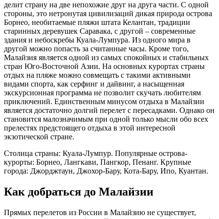
делит страну на две непохожие друг на друга части. С одной
стороны, это нетронутая цивилизаций дикая природа острова
Борнео, необитаемые пляжи штата Келантан, традиции
старинных деревушек Саравака, с другой – современные
здания и небоскребы Куала-Лумпура. Из одного мира в
другой можно попасть за считанные часы. Кроме того,
Малайзия является одной из самых спокойных и стабильных
стран Юго-Восточной Азии. На основных курортах страны
отдых на пляже можно совмещать с такими активными
видами спорта, как серфинг и дайвинг, а насыщенная
экскурсионная программа не позволит скучать любителям
приключений. Единственным минусом отдыха в Малайзии
является достаточно долгий перелет с пересадками. Однако он
становится малозначимым при одной только мысли обо всех
прелестях предстоящего отдыха в этой интересной
экзотической стране.
Столица страны: Куала-Лумпур. Популярные острова-
курорты: Борнео, Лангкави, Пангкор, Пенанг. Крупные
города: Джорджтаун, Джохор-Бару, Кота-Бару, Ипо, Куантан.
Как добраться до Малайзии
Прямых перелетов из России в Малайзию не существует,